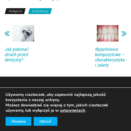
Kategoria
Endodoncja
Jak pokonać
Wypełnienia
strach przed
kompozytowe –
dentystą?
charakterystyka
i zalety
Używamy ciasteczek, aby zapewnić najlepszą jakość
korzystania z naszej witryny.
Możesz dowiedzieć się więcej o tym, jakich ciasteczek
używamy, lub wyłączyć je w
ustawieniach
.
2026
|
Prawa autorskie
domadent.pl
|
redakcja@domadent.pl
Akceptuj
Odrzuć
|
Regulamin