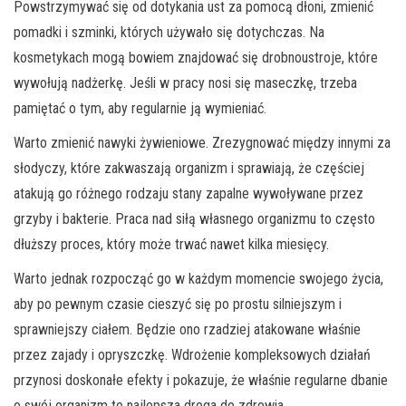
Powstrzymywać się od dotykania ust za pomocą dłoni, zmienić
pomadki i szminki, których używało się dotychczas. Na
kosmetykach mogą bowiem znajdować się drobnoustroje, które
wywołują nadżerkę. Jeśli w pracy nosi się maseczkę, trzeba
pamiętać o tym, aby regularnie ją wymieniać.
Warto zmienić nawyki żywieniowe. Zrezygnować między innymi za
słodyczy, które zakwaszają organizm i sprawiają, że częściej
atakują go różnego rodzaju stany zapalne wywoływane przez
grzyby i bakterie. Praca nad siłą własnego organizmu to często
dłuższy proces, który może trwać nawet kilka miesięcy.
Warto jednak rozpocząć go w każdym momencie swojego życia,
aby po pewnym czasie cieszyć się po prostu silniejszym i
sprawniejszy ciałem. Będzie ono rzadziej atakowane właśnie
przez zajady i opryszczkę. Wdrożenie kompleksowych działań
przynosi doskonałe efekty i pokazuje, że właśnie regularne dbanie
o swój organizm to najlepsza droga do zdrowia.