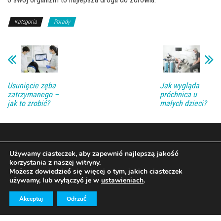
Kategoria
Porady
Usunięcie zęba
Jak wygląda
zatrzymanego –
próchnica u
jak to zrobić?
małych dzieci?
Używamy ciasteczek, aby zapewnić najlepszą jakość
korzystania z naszej witryny.
Możesz dowiedzieć się więcej o tym, jakich ciasteczek
używamy, lub wyłączyć je w
ustawieniach
.
2026
|
Prawa autorskie
domadent.pl
|
redakcja@domadent.pl
Akceptuj
Odrzuć
|
Regulamin